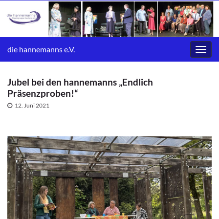
die hannemanns e.V.
Navig
umsc
Jubel bei den hannemanns „Endlich
Präsenzproben!“
12. Juni 2021