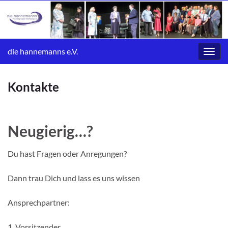
die hannemanns e.V.
Navig
umsc
Kontakte
Neugierig…?
Du hast Fragen oder Anregungen?
Dann trau Dich und lass es uns wissen
Ansprechpartner:
1. Vorsitzender