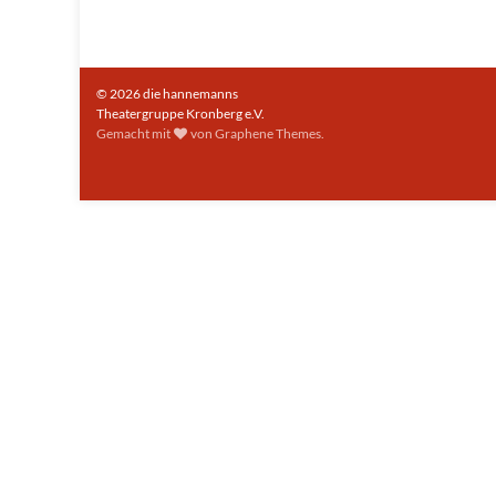
© 2026 die hannemanns
Theatergruppe Kronberg e.V.
Gemacht mit
von
Graphene Themes
.