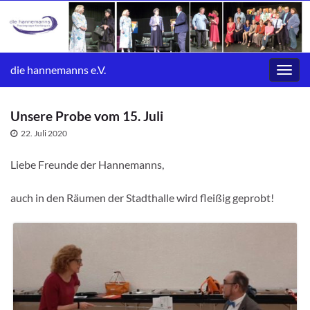
die hannemanns e.V.
Navig
umsc
Unsere Probe vom 15. Juli
22. Juli 2020
Liebe Freunde der Hannemanns,
auch in den Räumen der Stadthalle wird fleißig geprobt!